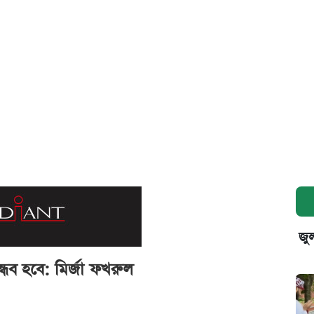
জুল
্ধব হবে: মির্জা ফখরুল