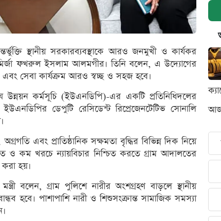
তর্ভুক্তি স্থানীয় সরকারব্যবস্থাকে আরও জনমুখী ও কার্যকর
্রী মির্জা ফখরুল ইসলাম আলমগীর। তিনি বলেন, এ উদ্যোগের
পাবে এবং সেবা কার্যক্রম আরও স্বচ্ছ ও সহজ হবে।
ক্য
ন্নয়ন কর্মসূচি (ইউএনডিপি)-এর একটি প্রতিনিধিদলের
উএনডিপির ডেপুটি রেসিডেন্ট রিপ্রেজেনটেটিভ সোনালি
আজক
য়।
গ্রগতি এবং প্রাতিষ্ঠানিক সক্ষমতা বৃদ্ধির বিভিন্ন দিক নিয়ে
ুত ও কম খরচে ন্যায়বিচার নিশ্চিত করতে গ্রাম আদালতের
প করা হয়।
ে মন্ত্রী বলেন, গ্রাম পুলিশে নারীর অংশগ্রহণ বাড়লে স্থানীয়
ান্ধব হবে। পাশাপাশি নারী ও শিশুসংক্রান্ত সামাজিক সমস্যা
ন।