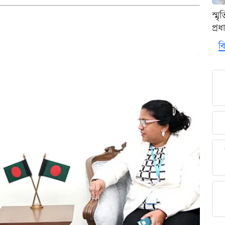
স্ম
প্র
বি