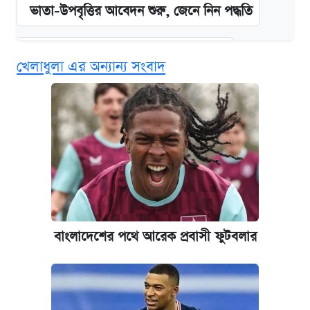
ভাতা-উপবৃত্তির আবেদন শুরু, জেনে নিন পদ্ধতি
দেশের বাজারে ফের বেড়েছে সোনার দাম
খেলাধুলা এর অন্যান্য সংবাদ
‘গুলশানের চামেলি’ তে যৌনকর্মীর দালাল অ্যাডলফ
খান
আজ শুক্রবার রাজধানীর যেসব মার্কেট-দোকানপাট
বন্ধ
কবে শুরু হচ্ছে ঢাবির ভর্তি আবেদন, জানাল কর্তৃপক্ষ
বাংলাদেশের পথে আরেক প্রবাসী ফুটবলার
আজকের বাজারে স্বর্ণের দাম (৪ আগস্ট)
নবম জাতীয় পে-স্কেল নিয়ে সর্বশেষ যা জানা গেল