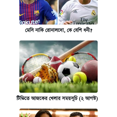
মেসি নাকি রোনালদো, কে বেশি ধনী?
টিভিতে আজকের খেলার সময়সূচি (২ আগস্ট)