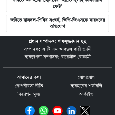
চবিতে শুরু হলো দুইদিনের ‘জাগ্রত জুলাই কালচারাল
ফেস্ট’
জবিতে ছাত্রদল-শিবির সংঘর্ষ, ভিপি-জিএসকে মারধরের
অভিযোগ
প্রধান সম্পাদক: শামসুজ্জামান দুদু
সম্পাদক: এ টি এম আবদুল বারী ড্যানী
ব্যবস্থাপনা সম্পাদক: বায়েজীদ বোস্তামী
আমাদের কথা
যোগাযোগ
গোপনীয়তা নীতি
ব্যবহারের শর্তাবলি
বিজ্ঞাপন মূল্য
আর্কাইভ