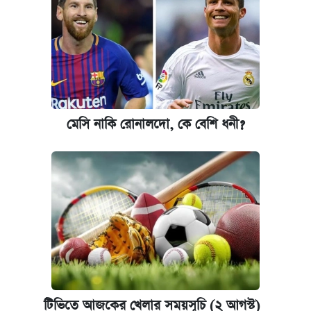
মেসি নাকি রোনালদো, কে বেশি ধনী?
টিভিতে আজকের খেলার সময়সূচি (২ আগস্ট)