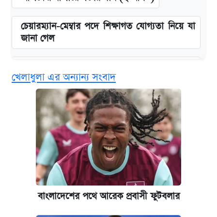
চেয়ারম্যান-মেম্বার পদে শিক্ষাগত যোগ্যতা নিয়ে যা
জানা গেল
বিনামূল্যে এআই প্রশিক্ষণ, মিলবে দৈনিক ২০০ টাকা
খেলাধুলা এর অন্যান্য সংবাদ
ভাতা
জুলাই স্মৃতি জাদুঘরে যেতে টিকিট কাটবেন যেভাবে
দেশের বাজারে ফের বেড়েছে সোনার দাম
ঢাবির সূর্যসেন হলে সমকামিতার অভিযোগে দুইজন
আটক
বাংলাদেশের পথে আরেক প্রবাসী ফুটবলার
ভাতা-উপবৃত্তির আবেদন শুরু, জেনে নিন পদ্ধতি