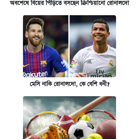
অবশেষে বিয়ের পিঁড়িতে বসছেন ক্রিশ্চিয়ানো রোনালদো
মেসি নাকি রোনালদো, কে বেশি ধনী?