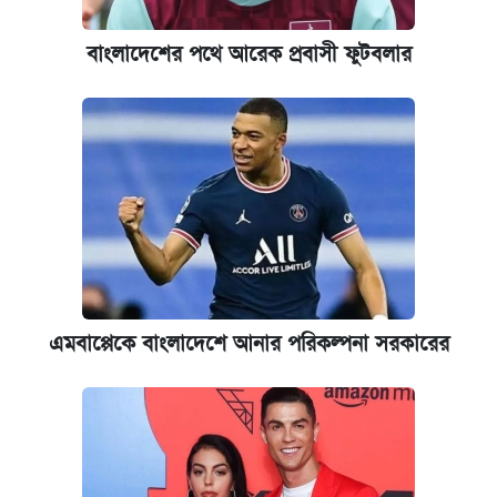
আটক
বাংলাদেশের পথে আরেক প্রবাসী ফুটবলার
ভাতা-উপবৃত্তির আবেদন শুরু, জেনে নিন পদ্ধতি
‘গুলশানের চামেলি’ তে যৌনকর্মীর দালাল অ্যাডলফ
খান
আজ শুক্রবার রাজধানীর যেসব মার্কেট-দোকানপাট
বন্ধ
কবে শুরু হচ্ছে ঢাবির ভর্তি আবেদন, জানাল কর্তৃপক্ষ
এমবাপ্পেকে বাংলাদেশে আনার পরিকল্পনা সরকারের
যুক্তরাষ্ট্র থেকে আরও ২৩ বাংলাদেশিকে দেশে
ফেরত পাঠানো হলো
ইপিএস প্রকাশ করেছে ঢাকা ব্যাংক