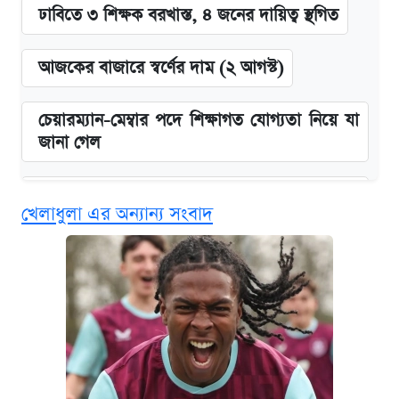
ঢাবিতে ৩ শিক্ষক বরখাস্ত, ৪ জনের দায়িত্ব স্থগিত
আজকের বাজারে স্বর্ণের দাম (২ আগস্ট)
চেয়ারম্যান-মেম্বার পদে শিক্ষাগত যোগ্যতা নিয়ে যা
জানা গেল
বিনামূল্যে এআই প্রশিক্ষণ, মিলবে দৈনিক ২০০ টাকা
খেলাধুলা এর অন্যান্য সংবাদ
ভাতা
ঢাবির সূর্যসেন হলে সমকামিতার অভিযোগে দুইজন
আটক
দেশের বাজারে ফের বেড়েছে সোনার দাম
‘গুলশানের চামেলি’ তে যৌনকর্মীর দালাল অ্যাডলফ