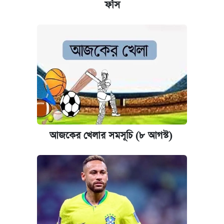
ফাঁস
আজকের খেলার সমসূচি (৮ আগস্ট)