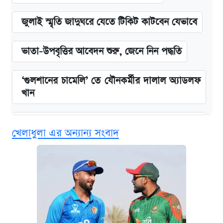
জুলাই স্মৃতি জাদুঘরে যেতে টিকিট কাটবেন যেভাবে
ভাতা-উপবৃত্তির আবেদন শুরু, জেনে নিন পদ্ধতি
‘গুলশানের চামেলি’ তে যৌনকর্মীর দালাল অ্যাডলফ
খান
এক ক্লিকে জেনে নিন আইফোন ১৮ প্রো ম্যাক্সের
খেলাধুলা এর অন্যান্য সংবাদ
দাম ও ফিচার
কবে শুরু হচ্ছে ঢাবির ভর্তি আবেদন, জানাল কর্তৃপক্ষ
নবম জাতীয় পে-স্কেল নিয়ে সর্বশেষ যা জানা গেল