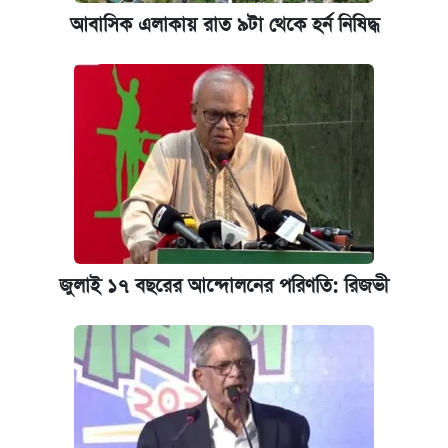
আবাসিক এলাকায় রাত ৯টা থেকে হর্ন নিষিদ্ধ
জুলাই ১৭ বছরের আন্দোলনের পরিণতি: রিজভী