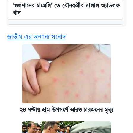
‘গুলশানের চামেলি’ তে যৌনকর্মীর দালাল অ্যাডলফ
খান
এক ক্লিকে জেনে নিন আইফোন ১৮ প্রো ম্যাক্সের
জাতীয় এর অন্যান্য সংবাদ
দাম ও ফিচার
কবে শুরু হচ্ছে ঢাবির ভর্তি আবেদন, জানাল কর্তৃপক্ষ
নবম জাতীয় পে-স্কেল নিয়ে সর্বশেষ যা জানা গেল
কবে হবে মেডিকেল ভর্তি পরীক্ষা, জানা গেল যা
আজকের বাজারে স্বর্ণ-রুপার দাম (৫ আগস্ট)
২৪ ঘণ্টায় হাম-উপসর্গে আরও চারজনের মৃত্যু
আজকের বাজারে স্বর্ণের দাম (৪ আগস্ট)