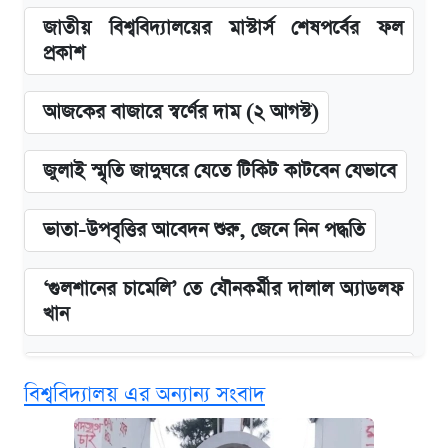
জাতীয় বিশ্ববিদ্যালয়ের মাস্টার্স শেষপর্বের ফল
প্রকাশ
আজকের বাজারে স্বর্ণের দাম (২ আগস্ট)
জুলাই স্মৃতি জাদুঘরে যেতে টিকিট কাটবেন যেভাবে
ভাতা-উপবৃত্তির আবেদন শুরু, জেনে নিন পদ্ধতি
‘গুলশানের চামেলি’ তে যৌনকর্মীর দালাল অ্যাডলফ
খান
এক ক্লিকে জেনে নিন আইফোন ১৮ প্রো ম্যাক্সের
বিশ্ববিদ্যালয় এর অন্যান্য সংবাদ
দাম ও ফিচার