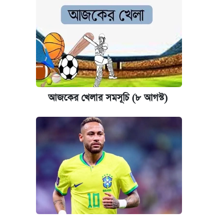
আজকের খেলার সমসূচি (৮ আগস্ট)