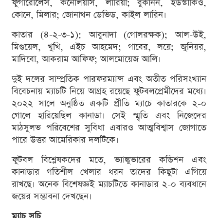
ফুগারোলেস, কর্নেলিয়াস, লারিয়া; বুকানন, ইউস্টাকিও,
কোনে, মিলার; জোনাথন ডেভিড, কাইল লারিন।
কাতার (৪-২-৩-১): আবুনাদা (গোলরক্ষক); আল-উই,
মিগুয়েল, খুখি, এইচ আহমেদ; গাবের, লয়ে; জুনিয়র,
মাদিবো, আকরাম আফিফ; আলমোয়েজ আলি।
দুই দলের সাম্প্রতিক পারফরম্যান্স এবং অতীত পরিসংখ্যান
বিবেচনায় ম্যাচটি নিয়ে আগ্রহ রয়েছে ফুটবলপ্রেমীদের মধ্যে।
২০২২ সালে অনুষ্ঠিত একটি প্রীতি ম্যাচে কাতারকে ২-০
গোলে হারিয়েছিল কানাডা। সেই স্মৃতি এবং নিজেদের
মাঠসুলভ পরিবেশের সুবিধা এবারও আত্মবিশ্বাস জোগাতে
পারে উত্তর আমেরিকার দলটিকে।
ফুটবল বিশ্লেষকদের মতে, ভ্যাঙ্কুভারের কন্ডিশন এবং
কানাডার গতিশীল খেলার ধরন তাদের কিছুটা এগিয়ে
রাখছে। অনেক বিশেষজ্ঞই ম্যাচটিতে কানাডার ২-০ ব্যবধানে
জয়ের সম্ভাবনা দেখছেন।
ম্যাচ সূচি