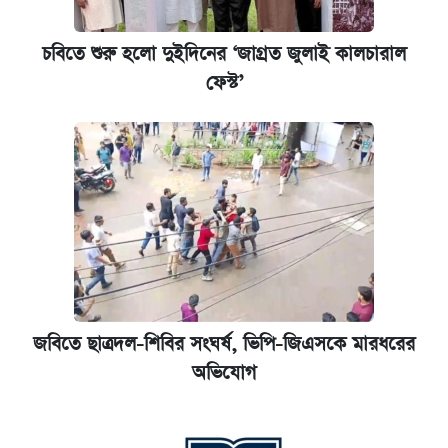
চবিতে শুরু হলো দুইদিনের ‘জাগ্রত জুলাই কালচারাল
ফেস্ট’
জবিতে ছাত্রদল-শিবির সংঘর্ষ, ভিপি-জিএসকে মারধরের
অভিযোগ