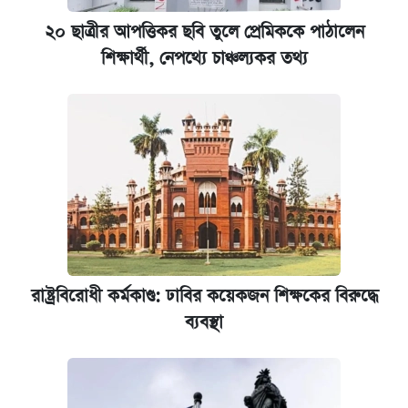
আজকের বাজারে স্বর্ণের দাম (৬ আগস্ট)
২০ ছাত্রীর আপত্তিকর ছবি তুলে প্রেমিককে পাঠালেন
শিক্ষার্থী, নেপথ্যে চাঞ্চল্যকর তথ্য
কেমব্রিজ বিশ্ববিদ্যালয়ের এমবিএ স্কলারশিপে
আবেদন শুরু
রাষ্ট্রবিরোধী কর্মকাণ্ড: ঢাবির কয়েকজন শিক্ষকের বিরুদ্ধে
ব্যবস্থা