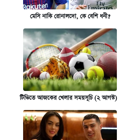
মেসি নাকি রোনালদো, কে বেশি ধনী?
টিভিতে আজকের খেলার সময়সূচি (২ আগস্ট)