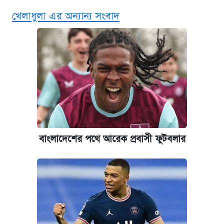
বিনামূল্যে এআই প্রশিক্ষণ, মিলবে দৈনিক ২০০ টাকা
খেলাধুলা এর অন্যান্য সংবাদ
ভাতা
ঢাবির সূর্যসেন হলে সমকামিতার অভিযোগে দুইজন
আটক
দেশের বাজারে ফের বেড়েছে সোনার দাম
‘গুলশানের চামেলি’ তে যৌনকর্মীর দালাল অ্যাডলফ
খান
বাংলাদেশের পথে আরেক প্রবাসী ফুটবলার
ভাতা-উপবৃত্তির আবেদন শুরু, জেনে নিন পদ্ধতি
আজ শুক্রবার রাজধানীর যেসব মার্কেট-দোকানপাট
বন্ধ