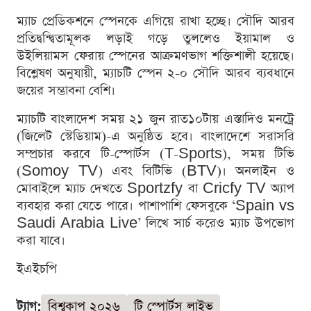
ম্যাচ প্রেডিকশনে স্পেনকে এগিয়ে রাখা হচ্ছে। সৌদি আরব
প্রতিদ্বন্দ্বিতামূলক লড়াই গড়ে তুললেও ইয়ামাল ও
উইলিয়ামস ফেরায় স্পেনের আক্রমণভাগ শক্তিশালী হয়েছে।
বিশ্লেষণ অনুযায়ী, ম্যাচটি স্পেন ২-০ সৌদি আরব ব্যবধানে
জয়ের সম্ভাবনা বেশি।
ম্যাচটি বাংলাদেশ সময় ২১ জুন রাত১০টায় এস্তাদিও মনট্রে
(জিলেট স্টেডিয়াম)-এ অনুষ্ঠিত হবে। বাংলাদেশে সরাসরি
সম্প্রচার করবে টি-স্পোর্টস (T-Sports), সময় টিভি
(Somoy TV) এবং বিটিভি (BTV)। অনলাইন ও
মোবাইলে ম্যাচ দেখতে Sportzfy বা Cricfy TV অ্যাপ
ব্যবহার করা যেতে পারে। পাশাপাশি ফেসবুকে ‘Spain vs
Saudi Arabia Live’ লিখে সার্চ করেও ম্যাচ উপভোগ
করা যাবে।
ইএইচপি
ট্যাগ:
বিশ্বকাপ ২০২৬
টি স্পোর্টস লাইভ