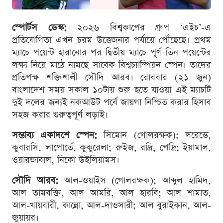
স্পোর্টস ডেস্ক:
২০২৬ বিশ্বকাপের গ্রুপ ‘এইচ’-এ
প্রতিযোগিতা এখন চরম উত্তেজনার পর্যায়ে পৌঁছেছে। প্রথম
ম্যাচে পয়েন্ট হারানোর পর দ্বিতীয় ম্যাচে পূর্ণ তিন পয়েন্টের
লক্ষ্য নিয়ে মাঠে নামছে সাবেক বিশ্বচ্যাম্পিয়ন স্পেন। তাদের
প্রতিপক্ষ শক্তিশালী সৌদি আরব। রোববার (২১ জুন)
বাংলাদেশ সময় সকাল ১০টায় শুরু হতে যাওয়া এই ম্যাচটি
দুই দলের জন্যই নকআউট পর্বে জায়গা নিশ্চিত করার হিসাব
সহজ করার গুরুত্বপূর্ণ লড়াই।
সম্ভাব্য একাদশে স্পেন:
সিমোন (গোলরক্ষক); লরেন্তে,
কুবারসি, লাপোর্তে, কুকুরেলা; রুইজ, রদ্রি, পেদ্রি; ইয়ামাল,
ওয়ারজাবাল, নিকো উইলিয়ামস।
সৌদি আরব:
আল-ওয়াইস (গোলরক্ষক); আব্দুল হামিদ,
আল তামবক্তি, আল আমরি, আল হারবি; আল শামাত,
আল-খায়বারী, কান্নো, আল-দাওসারী; আল বুরাইকান, আল-
জুয়ায়র।