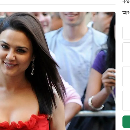
কর্
আগস