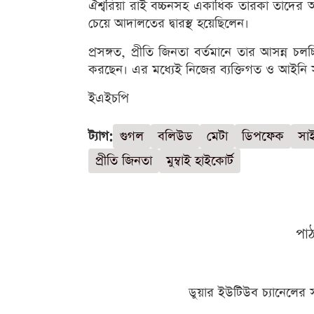
ঐশ্বরিয়া রাই বচ্চনসহ একাধিক তারকা তাদের অন
চেয়ে আদালতের দ্বারস্থ হয়েছিলেন।
প্রসঙ্গত, প্রীতি জিনতা বর্তমানে তার আসন্ন চলচ
করছেন। এর মধ্যেই নিজের ব্যক্তিগত ও আইনি স
ইএইচপি
ট্যাগ:
গুগল
বলিউড
মেটা
ডিপফেক
সাই
প্রীতি জিনতা
মুম্বাই হাইকোর্ট
পা
ডুয়ার ইউটিউব চ্যানেলের 