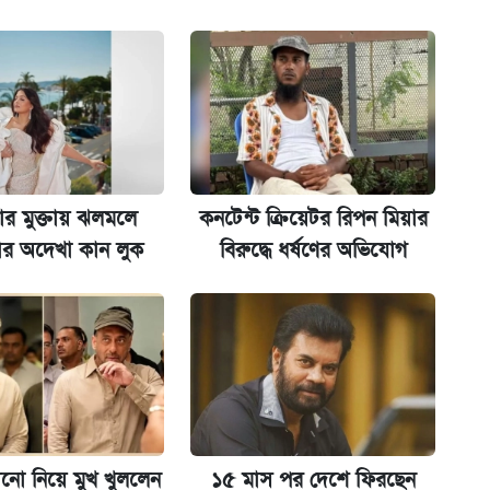
অ্যাডলফ খান
ানপাট বন্ধ
কর্তৃপক্ষ
ার মুক্তায় ঝলমলে
কনটেন্ট ক্রিয়েটর রিপন মিয়ার
য়ার অদেখা কান লুক
বিরুদ্ধে ধর্ষণের অভিযোগ
না গেল
ল যা
ো নিয়ে মুখ খুললেন
১৫ মাস পর দেশে ফিরছেন