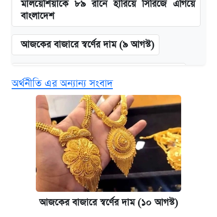
মালয়েশিয়াকে ৮৯ রানে হারিয়ে সিরিজে এগিয়ে
বাংলাদেশ
আজকের বাজারে স্বর্ণের দাম (৯ আগস্ট)
দাখিল ও কারিগরি বোর্ডের ফল দেখবেন যেভাবে
অর্থনীতি এর অন্যান্য সংবাদ
এক ক্লিকে জেনে নিন আইফোন ১৮ প্রো ম্যাক্সের
দাম ও ফিচার
এসএসসির ফল পুনঃনিরীক্ষণে আবেদন করবেন
যেভাবে
নবম জাতীয় পে-স্কেল নিয়ে সর্বশেষ যা জানা গেল
আজকের বাজারে স্বর্ণের দাম (১০ আগস্ট)
পাঁচ দপ্তরে নতুন সচিব নিয়োগ দিল সরকার