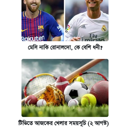
মেসি নাকি রোনালদো, কে বেশি ধনী?
টিভিতে আজকের খেলার সময়সূচি (২ আগস্ট)