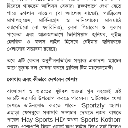
হিসেবে থাকছেন আলিসন বেকার। রক্ষণভাগে দেখা যেতে
পারে ডগলাস সান্তোস (বা অ্যালেক্স সান্দ্রো), গ্যাব্রিয়েল
মাগালহায়েস, মার্কিনহোস ও দানিলোকে। মাঝমাঠে
ক্যাসেমিরো (বা ফ্যাবিনিও), ব্রুনো গিমারেস ও লুকাস
পাকেতা এবং আক্রমণভাগে ভিনিসিয়াস জুনিয়র, লুইজ
হেনরিক ও ফলস নাইন হিসেবে নেইমার জুনিয়রকে
খেলানোর সম্ভাবনা রয়েছে।
তবে এটি কেবল অনুশীলনভিত্তিক সম্ভাব্য একাদশ। ম্যাচের
আগে চূড়ান্ত দল ঘোষণা করবে ব্রাজিল টিম ম্যানেজমেন্ট।
কোথায় এবং কীভাবে দেখবেন খেলা?
বাংলাদেশ ও ভারতের ফুটবল ভক্তরা খুব সহজেই এই
ম্যাচটি সরাসরি উপভোগ করতে পারবেন। স্মার্টফোনে খেলা
দেখতে ডাউনলোড করতে পারেন 'Sportzfy' অ্যাপ।
এছাড়া ফেসবুকে সরাসরি সম্প্রচার দেখতে নজর রাখতে
পারেন 'Hay Sports HD' অথবা 'Sports Kothon'
পেজে। পাশাপাশি ফিফা ওয়ার্ল্ড কাপ লাইভ লিখে সার্চ দিলেও