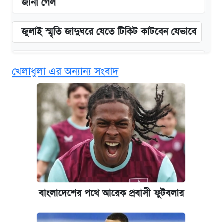
জানা গেল
জুলাই স্মৃতি জাদুঘরে যেতে টিকিট কাটবেন যেভাবে
বিনামূল্যে এআই প্রশিক্ষণ, মিলবে দৈনিক ২০০ টাকা
খেলাধুলা এর অন্যান্য সংবাদ
ভাতা
দেশের বাজারে ফের বেড়েছে সোনার দাম
ভাতা-উপবৃত্তির আবেদন শুরু, জেনে নিন পদ্ধতি
‘গুলশানের চামেলি’ তে যৌনকর্মীর দালাল অ্যাডলফ
খান
বাংলাদেশের পথে আরেক প্রবাসী ফুটবলার
আজ শুক্রবার রাজধানীর যেসব মার্কেট-দোকানপাট
বন্ধ