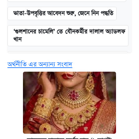
ভাতা-উপবৃত্তির আবেদন শুরু, জেনে নিন পদ্ধতি
‘গুলশানের চামেলি’ তে যৌনকর্মীর দালাল অ্যাডলফ
খান
কবে শুরু হচ্ছে ঢাবির ভর্তি আবেদন, জানাল কর্তৃপক্ষ
অর্থনীতি এর অন্যান্য সংবাদ
এক ক্লিকে জেনে নিন আইফোন ১৮ প্রো ম্যাক্সের
দাম ও ফিচার
আজকের বাজারে স্বর্ণের দাম (৪ আগস্ট)
নবম জাতীয় পে-স্কেল নিয়ে সর্বশেষ যা জানা গেল
পাঁচ দপ্তরে নতুন সচিব নিয়োগ দিল সরকার