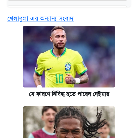
কবে শুরু হচ্ছে ঢাবির ভর্তি আবেদন, জানাল কর্তৃপক্ষ
খেলাধুলা এর অন্যান্য সংবাদ
এক ক্লিকে জেনে নিন আইফোন ১৮ প্রো ম্যাক্সের
দাম ও ফিচার
আজকের বাজারে স্বর্ণের দাম (৪ আগস্ট)
নবম জাতীয় পে-স্কেল নিয়ে সর্বশেষ যা জানা গেল
পাঁচ দপ্তরে নতুন সচিব নিয়োগ দিল সরকার
যে কারণে নিষিদ্ধ হতে পারেন নেইমার
কবে হবে মেডিকেল ভর্তি পরীক্ষা, জানা গেল যা
আজকের বাজারে স্বর্ণ-রুপার দাম (৫ আগস্ট)