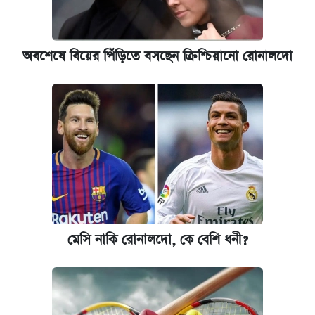
অবশেষে বিয়ের পিঁড়িতে বসছেন ক্রিশ্চিয়ানো রোনালদো
মেসি নাকি রোনালদো, কে বেশি ধনী?