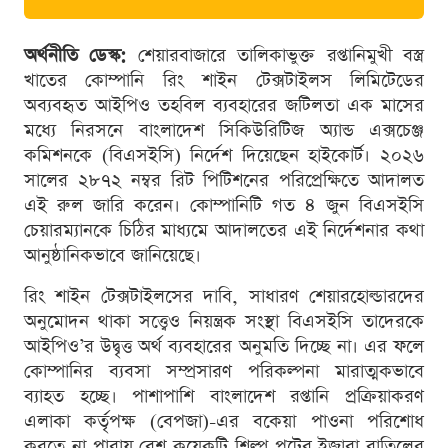
অর্থনীতি ডেস্ক:
শেয়ারবাজারে তালিকাভুক্ত রপ্তানিমুখী বস্ত্র
খাতের কোম্পানি রিং শাইন টেক্সটাইলস লিমিটেডের
অব্যবহৃত আইপিও তহবিল ব্যবহারের জটিলতা এক মাসের
মধ্যে নিরসনে বাংলাদেশ সিকিউরিটিজ অ্যান্ড এক্সচেঞ্জ
কমিশনকে (বিএসইসি) নির্দেশ দিয়েছেন হাইকোর্ট। ২০২৬
সালের ২৮৭২ নম্বর রিট পিটিশনের পরিপ্রেক্ষিতে আদালত
এই রুল জারি করেন। কোম্পানিটি গত ৪ জুন বিএসইসি
চেয়ারম্যানকে চিঠির মাধ্যমে আদালতের এই নির্দেশনার কথা
আনুষ্ঠানিকভাবে জানিয়েছে।
রিং শাইন টেক্সটাইলসের দাবি, সাধারণ শেয়ারহোল্ডারদের
অনুমোদন থাকা সত্ত্বেও নিয়ন্ত্রক সংস্থা বিএসইসি তাদেরকে
আইপিও’র উদ্বৃত্ত অর্থ ব্যবহারের অনুমতি দিচ্ছে না। এর ফলে
কোম্পানির ব্যবসা সম্প্রসারণ পরিকল্পনা মারাত্মকভাবে
ব্যাহত হচ্ছে। পাশাপাশি বাংলাদেশ রপ্তানি প্রক্রিয়াকরণ
এলাকা কর্তৃপক্ষ (বেপজা)-এর বকেয়া পাওনা পরিশোধ
করতে না পারায় বেশ কয়েকটি শিল্প প্লটের ইজারা বাতিলের