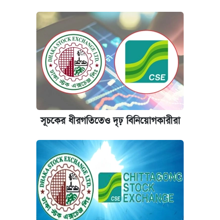
আজ শুক্রবার রাজধানীর যেসব মার্কেট-দোকানপাট
বন্ধ
ভাতা-উপবৃত্তির আবেদন শুরু, জেনে নিন পদ্ধতি
নবম পে স্কেল বাস্তবায়ন চূড়ান্ত পর্যায়ে, যা জানালেন
অর্থমন্ত্রী
কবে শুরু হচ্ছে ঢাবির ভর্তি আবেদন, জানাল কর্তৃপক্ষ
সূচকের ধীরগতিতেও দৃঢ় বিনিয়োগকারীরা
যুক্তরাষ্ট্র থেকে আরও ২৩ বাংলাদেশিকে দেশে
ফেরত পাঠানো হলো
গণপূর্ত মন্ত্রণালয়ের সচিবকে অবসরে পাঠাল সরকার