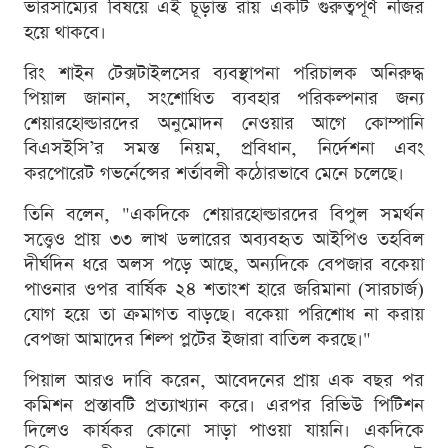
ভারসাম্যের বিষয়ে এই চূড়ান্ত রায় একটি গুরুত্বপূর্ণ নজির
হয়ে থাকবে।
রিং শাইন টেক্সটাইলসের ব্যবস্থাপনা পরিচালক অনিরুদ্ধ
পিয়াল জানান, সংশোধিত ব্যবহার পরিকল্পনার জন্য
শেয়ারহোল্ডারদের অনুমোদন নেওয়ার আগে কোম্পানি
বিএসইসি’র সমস্ত নিয়ম, প্রবিধান, নির্দেশনা এবং
করপোরেট গভর্নেন্সের শর্তাবলী কঠোরভাবে মেনে চলেছে।
তিনি বলেন, "একদিকে শেয়ারহোল্ডারদের বিপুল সমর্থন
সত্ত্বেও প্রায় ৩৩ লাখ ডলারের অব্যবহৃত আইপিও তহবিল
দীর্ঘদিন ধরে অলস পড়ে আছে, অন্যদিকে বেপজার বকেয়া
পাওনার ওপর বার্ষিক ২৪ শতাংশ হারে জরিমানা (সারচার্জ)
যোগ হয়ে তা ক্রমাগত বাড়ছে। বকেয়া পরিশোধ না করায়
বেপজা আমাদের শিল্প প্লটের ইজারা বাতিল করছে।"
পিয়াল আরও দাবি করেন, আবেদনের প্রায় এক বছর পর
কমিশন প্রস্তাবটি প্রত্যাখ্যান করে। এরপর রিভিউ পিটিশন
দিলেও কার্যকর কোনো সাড়া পাওয়া যায়নি। একদিকে