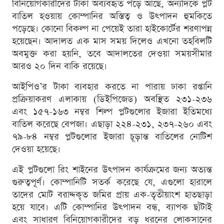
বিনিয়োগকারীদের টাকা অব্যবহৃত পড়ে আছে, অন্যদিকে প্লট
বাতিল হওয়ায় কোম্পানির অস্তিত্ব ও উৎপাদন হুমকিতে
পড়েছে। কোনো বিকল্প না পেয়েই তারা হাইকোর্টের শরণাপন্ন
হয়েছেন। আদালত এক মাস সময় দিলেও এখনো তহবিলটি
অবমুক্ত করা হয়নি, তবে আদালতের দেওয়া সময়সীমার
আরও ২০ দিন বাকি রয়েছে।
আইপিও’র টাকা ব্যবহার করতে না পারায় ঢাকা রপ্তানি
প্রক্রিয়াকরণ এলাকায় (ডিইপিজেড) অবস্থিত ২৩১-২৩৬
এবং ১৫৭-১৬৩ নম্বর শিল্প প্লটগুলোর ইজারা ইতিমধ্যে
বাতিল করেছে বেপজা। এছাড়া ২২৪-২৩১, ২৩৭-২৬০ এবং
৭৯-৮৪ নম্বর প্লটগুলোর ইজারা চূড়ান্ত বাতিলের নোটিশ
দেওয়া হয়েছে।
এই প্লটগুলো রিং শাইনের উৎপাদন কার্যক্রমের জন্য অত্যন্ত
গুরুত্বপূর্ণ। কোম্পানিটি সতর্ক করেছে যে, এগুলো হারালে
তাদের মোট বরাদ্দকৃত জমির প্রায় এক-তৃতীয়াংশ হাতছাড়া
হয়ে যাবে। এটি কোম্পানির উৎপাদন বন্ধ, ব্যাপক ছাঁটাই
এবং সাধারণ বিনিয়োগকারীদের বড় ধরনের লোকসানের