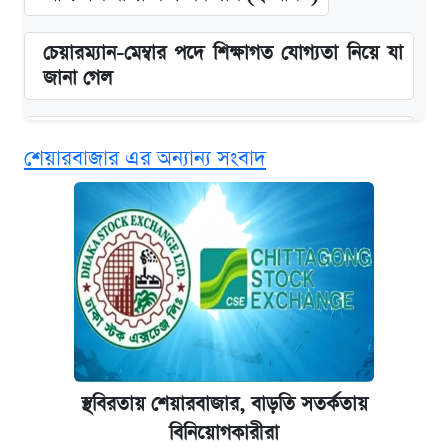
চেয়ারম্যান-মেম্বার পদে শিক্ষাগত যোগ্যতা নিয়ে যা
জানা গেল
বিনামূল্যে এআই প্রশিক্ষণ, মিলবে দৈনিক ২০০ টাকা
শেয়ারবাজার এর অন্যান্য সংবাদ
ভাতা
ঢাবির সূর্যসেন হলে সমকামিতার অভিযোগে দুইজন
আটক
দেশের বাজারে ফের বেড়েছে সোনার দাম
‘গুলশানের চামেলি’ তে যৌনকর্মীর দালাল অ্যাডলফ
খান
স্থবিরতায় শেয়ারবাজার, বাড়তি সতর্কতায়
বিনিয়োগকারীরা