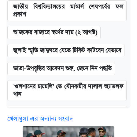
জাতীয় বিশ্ববিদ্যালয়ের মাস্টার্স শেষপর্বের ফল
প্রকাশ
আজকের বাজারে স্বর্ণের দাম (২ আগস্ট)
জুলাই স্মৃতি জাদুঘরে যেতে টিকিট কাটবেন যেভাবে
ভাতা-উপবৃত্তির আবেদন শুরু, জেনে নিন পদ্ধতি
‘গুলশানের চামেলি’ তে যৌনকর্মীর দালাল অ্যাডলফ
খান
এক ক্লিকে জেনে নিন আইফোন ১৮ প্রো ম্যাক্সের
খেলাধুলা এর অন্যান্য সংবাদ
দাম ও ফিচার