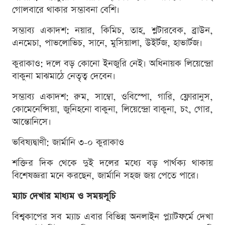
গোলবারে থাকার সম্ভাবনা বেশি।
সম্ভাব্য একাদশ: নয়ার, কিমিচ, তাহ, শ্লটারবেক, ব্রাউন,
এনমেচা, পাভলোভিচ, সানে, মুসিয়ালা, উইর্টজ, হাভার্টজ।
কুরাকাও: দলে বড় কোনো ইনজুরি নেই। অধিনায়ক লিয়েন্দ্রো
বাকুনা মাঝমাঠে নেতৃত্ব দেবেন।
সম্ভাব্য একাদশ: রুম, সাম্বো, ওবিস্পো, গারি, ফ্লোরানুস,
কোমেনেন্সিয়া, জুনিহনো বাকুনা, লিয়েন্দ্রো বাকুনা, চং, গোর,
আন্তোনিসে।
ভবিষ্যদ্বাণী: জার্মানি ৩-০ কুরাকাও
শক্তির দিক থেকে দুই দলের মধ্যে বড় পার্থক্য থাকায়
বিশেষজ্ঞরা মনে করছেন, জার্মানি সহজ জয় পেতে পারে।
ম্যাচ দেখার মাধ্যম ও সময়সূচি
বিশ্বকাপের সব ম্যাচ এবার বিভিন্ন অনলাইন প্ল্যাটফর্মে দেখা