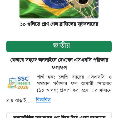
১০ গুলিতে প্রাণ গেল ব্রাজিলের ফুটবলারের
জাতীয়
যেভাবে সহজে অনলাইনে দেখবেন এসএসসি পরীক্ষার
ফলাফল
পার্থ হক: চলতি বছরের এসএসসি ও
সমমান পরীক্ষার ফল আগামী সোমবার
(১০ আগস্ট) প্রকাশ করা হবে। এর মাধ্যমে
বিস্তারিত
প্রায় আড়াই...
সালাহউদ্দিন আহমদের গুম নিয়ে উঠে এলো রহস্যময়