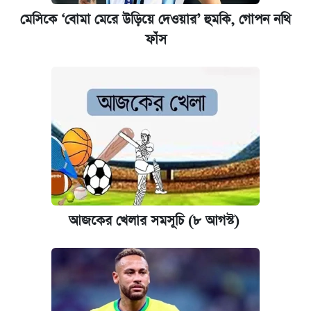
মেসিকে ‘বোমা মেরে উড়িয়ে দেওয়ার’ হুমকি, গোপন নথি
কেমব্রিজ বিশ্ববিদ্যালয়ের এমবিএ স্কলারশিপে
ফাঁস
আবেদন শুরু
আজকের খেলার সমসূচি (৮ আগস্ট)