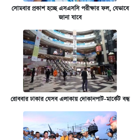
রাষ্ট্রবিরোধী কর্মকাণ্ড: ঢাবির কয়েকজন শিক্ষকের
সোমবার প্রকাশ হচ্ছে এসএসসি পরীক্ষার ফল, যেভাবে
বিরুদ্ধে ব্যবস্থা
জানা যাবে
প্রতিষ্ঠান প্রধানদের ভাইভা শুরুর নির্দেশ শিক্ষামন্ত্রীর
রোববার ঢাকার যেসব এলাকায় দোকানপাট-মার্কেট বন্ধ