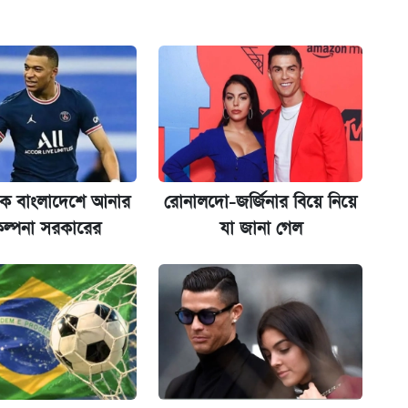
্ধতি
গে দুইজন আটক
েকে বাংলাদেশে আনার
রোনালদো-জর্জিনার বিয়ে নিয়ে
অ্যাডলফ খান
ল্পনা সরকারের
যা জানা গেল
ানপাট বন্ধ
কর্তৃপক্ষ
 দেশে ফেরত পাঠানো হলো