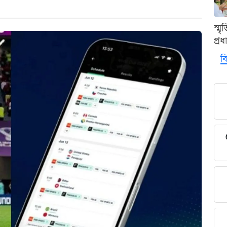
স্ম
প্র
বি