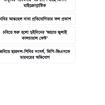
মাইক্রোপ্লাস্টিক
ঢাবির আন্তঃহল দাবা প্রতিযোগিতার ফল প্রকাশ
চবিতে শুরু হলো দুইদিনের ‘জাগ্রত জুলাই
কালচারাল ফেস্ট’
জবিতে ছাত্রদল-শিবির সংঘর্ষ, ভিপি-জিএসকে
মারধরের অভিযোগ