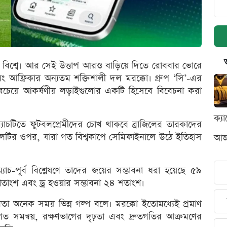
রো বিশ্বে। আর সেই উত্তাপ আরও বাড়িয়ে দিতে রোববার ভোরে
 এবং আফ্রিকার অন্যতম শক্তিশালী দল মরক্কো। গ্রুপ ‘সি’-এর
সবচেয়ে আকর্ষণীয় লড়াইগুলোর একটি হিসেবে বিবেচনা করা
ক্য
াচটিতে ফুটবলপ্রেমীদের চোখ থাকবে ব্রাজিলের তারকাদের
লটির ওপর, যারা গত বিশ্বকাপে সেমিফাইনালে উঠে ইতিহাস
আজক
ম্যাচ-পূর্ব বিশ্লেষণে তাদের জয়ের সম্ভাবনা ধরা হয়েছে ৫৯
তাংশ এবং ড্র হওয়ার সম্ভাবনা ২৪ শতাংশ।
্তবতা অনেক সময় ভিন্ন গল্প বলে। মরক্কো ইতোমধ্যেই প্রমাণ
মন্বয়, রক্ষণভাগের দৃঢ়তা এবং দ্রুতগতির আক্রমণের