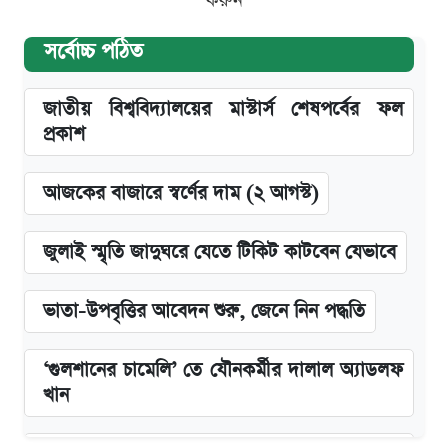
করুন
সর্বোচ্চ পঠিত
জাতীয় বিশ্ববিদ্যালয়ের মাস্টার্স শেষপর্বের ফল
প্রকাশ
আজকের বাজারে স্বর্ণের দাম (২ আগস্ট)
জুলাই স্মৃতি জাদুঘরে যেতে টিকিট কাটবেন যেভাবে
ভাতা-উপবৃত্তির আবেদন শুরু, জেনে নিন পদ্ধতি
‘গুলশানের চামেলি’ তে যৌনকর্মীর দালাল অ্যাডলফ
খান