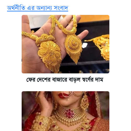
এক ক্লিকে জেনে নিন আইফোন ১৮ প্রো ম্যাক্সের
অর্থনীতি এর অন্যান্য সংবাদ
দাম ও ফিচার
কবে শুরু হচ্ছে ঢাবির ভর্তি আবেদন, জানাল কর্তৃপক্ষ
নবম জাতীয় পে-স্কেল নিয়ে সর্বশেষ যা জানা গেল
আজকের বাজারে স্বর্ণ-রুপার দাম (৫ আগস্ট)
কবে হবে মেডিকেল ভর্তি পরীক্ষা, জানা গেল যা
ফের দেশের বাজারে বাড়ল স্বর্ণের দাম
আজকের বাজারে স্বর্ণের দাম (৪ আগস্ট)
পাঁচ দপ্তরে নতুন সচিব নিয়োগ দিল সরকার
রাষ্ট্রবিরোধী কর্মকাণ্ড: ঢাবির কয়েকজন শিক্ষকের