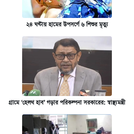
২৪ ঘণ্টায় হামের উপসর্গে ৬ শিশুর মৃত্যু
গ্রামে ‘হেলথ হাব’ গড়ার পরিকল্পনা সরকারের: স্বাস্থ্যমন্ত্রী