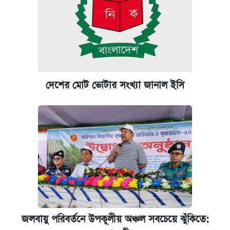
রাষ্ট্রবিরোধী কর্মকাণ্ড: ঢাবির কয়েকজন শিক্ষকের
বিরুদ্ধে ব্যবস্থা
কেমব্রিজ বিশ্ববিদ্যালয়ের এমবিএ স্কলারশিপে
আবেদন শুরু
দেশের মোট ভোটার সংখ্যা জানাল ইসি
পিএসসিতে আরও চার সদস্য নিয়োগ
প্রতিষ্ঠান প্রধানদের ভাইভা শুরুর নির্দেশ শিক্ষামন্ত্রীর
জলবায়ু পরিবর্তনে উপকূলীয় অঞ্চল সবচেয়ে ঝুঁকিতে: