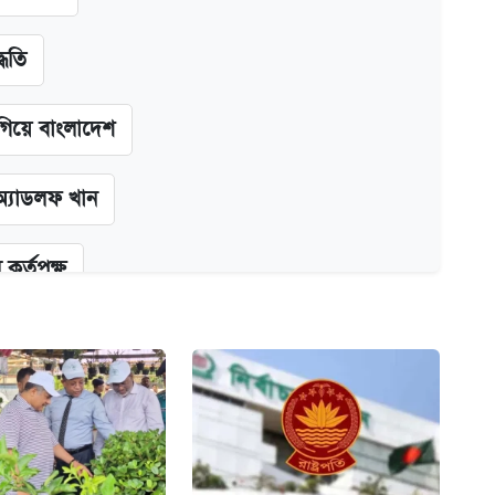
্ধতি
গিয়ে বাংলাদেশ
অ্যাডলফ খান
কর্তৃপক্ষ
ক্সের দাম ও ফিচার
না গেল