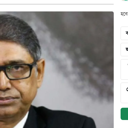
হবে
ব
জ