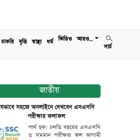
ভিডিও
আরও..
চাকরি
বৃত্তি
স্বাস্থ্য
ধর্ম
সার্চ
জাতীয়
যেভাবে সহজে অনলাইনে দেখবেন এসএসসি
পরীক্ষার ফলাফল
পার্থ হক: চলতি বছরের এসএসসি
ও সমমান পরীক্ষার ফল আগামী