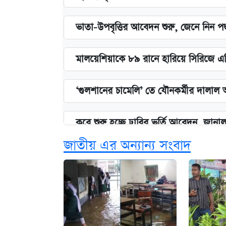
ভাতা-উপবৃত্তির আবেদন শুরু, জেনে নিন পদ
মালয়েশিয়াকে ৮৯ রানে হারিয়ে সিরিজে এ
‘গুলশানের চামেলি’ তে যৌনকর্মীর দালাল 
কবে শুরু হচ্ছে ঢাবির ভর্তি আবেদন, জানাল 
জাতীয় এর অন্যান্য সংবাদ
এক ক্লিকে জেনে নিন আইফোন ১৮ প্রো ম্যা
নবম জাতীয় পে-স্কেল নিয়ে সর্বশেষ যা জা
পাঁচ দপ্তরে নতুন সচিব নিয়োগ দিল সরকার