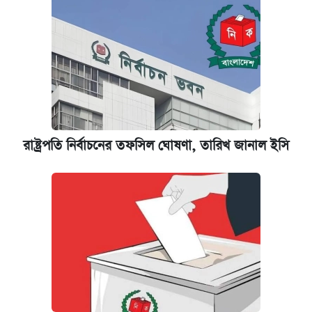
রাষ্ট্রপতি নির্বাচনের তফসিল ঘোষণা, তারিখ জানাল ইসি