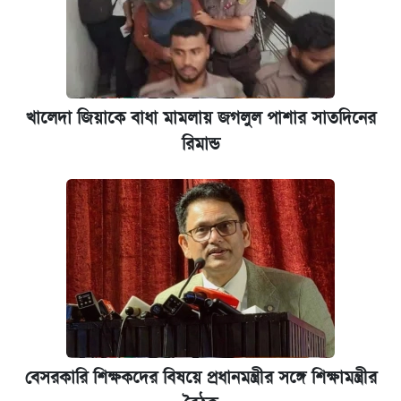
যুক্তরাষ্ট্র থেকে আরও ২৩ বাংলাদেশিকে দেশে
ফেরত পাঠানো হলো
ইপিএস প্রকাশ করেছে ঢাকা ব্যাংক
খালেদা জিয়াকে বাধা মামলায় জগলুল পাশার সাতদিনের
আজকের বাজারে স্বর্ণের দাম (৪ আগস্ট)
রিমান্ড
কবে হবে মেডিকেল ভর্তি পরীক্ষা, জানা গেল যা
বেসরকারি শিক্ষকদের বিষয়ে প্রধানমন্ত্রীর সঙ্গে শিক্ষামন্ত্রীর