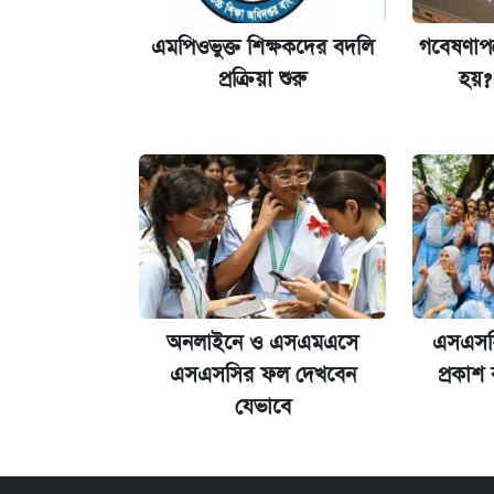
নবম পে স্কেল বাস্তবায়ন চূড়ান্ত পর্যায়ে, যা 
এমপিওভুক্ত শিক্ষকদের বদলি
গবেষণাপত্
জুলাই স্মৃতি জাদুঘরে যেতে টিকিট কাটবে
প্রক্রিয়া শুরু
হয়? 
যুক্তরাষ্ট্র থেকে আরও ২৩ বাংলাদেশিকে
অনলাইনে ও এসএমএসে
এসএসস
এসএসসির ফল দেখবেন
প্রকাশ
যেভাবে