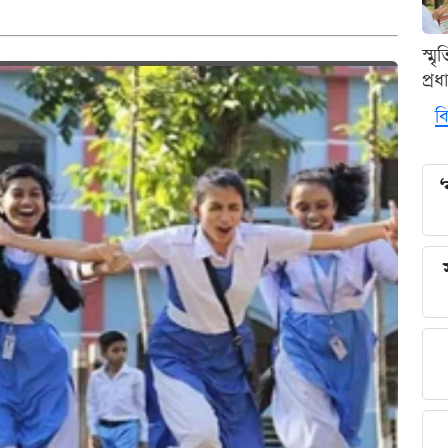
স্ম
প্র
বি
‘