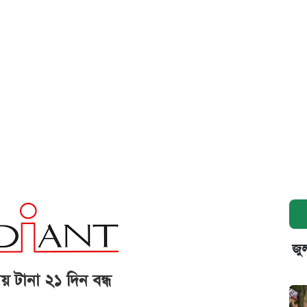
জুল
সায় টানা ২১ দিন বন্ধ