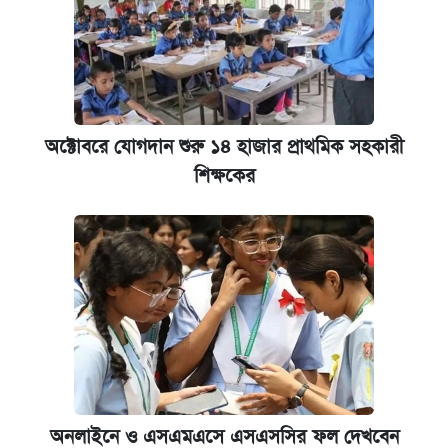
অক্টোবরে যোগদান শুরু ১৪ হাজার প্রাথমিক সহকারী
শিক্ষকের
অনলাইনে ও এসএমএসে এসএসসির ফল দেখবেন