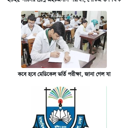
অর্থমন্ত্রী
জুলাই স্মৃতি জাদুঘরে যেতে টিকিট কাটবেন যেভাবে
যুক্তরাষ্ট্র থেকে আরও ২৩ বাংলাদেশিকে দেশে
ফেরত পাঠানো হলো
কবে হবে মেডিকেল ভর্তি পরীক্ষা, জানা গেল যা