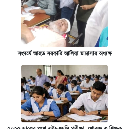
ঢাবির সূর্যসেন হলে সমকামিতার অভিযোগে দুইজন
আটক
দেশের বাজারে ফের বেড়েছে সোনার দাম
‘গুলশানের চামেলি’ তে যৌনকর্মীর দালাল অ্যাডলফ
খান
সংঘর্ষে আহত সরকারি আলিয়া মাদ্রাসার অধ্যক্ষ
ভাতা-উপবৃত্তির আবেদন শুরু, জেনে নিন পদ্ধতি
আজ শুক্রবার রাজধানীর যেসব মার্কেট-দোকানপাট
বন্ধ
কবে শুরু হচ্ছে ঢাবির ভর্তি আবেদন, জানাল কর্তৃপক্ষ
নবম পে স্কেল বাস্তবায়ন চূড়ান্ত পর্যায়ে, যা জানালেন
২০২৫ সালের প্রশ্নে এইচএসসি পরীক্ষা, শোকজ ৩ শিক্ষক