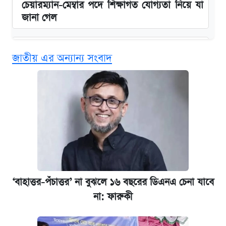
চেয়ারম্যান-মেম্বার পদে শিক্ষাগত যোগ্যতা নিয়ে যা
জানা গেল
বিনামূল্যে এআই প্রশিক্ষণ, মিলবে দৈনিক ২০০ টাকা
জাতীয় এর অন্যান্য সংবাদ
ভাতা
ঢাবির সূর্যসেন হলে সমকামিতার অভিযোগে দুইজন
আটক
দেশের বাজারে ফের বেড়েছে সোনার দাম
‘গুলশানের চামেলি’ তে যৌনকর্মীর দালাল অ্যাডলফ
খান
‘বাহাত্তর-পঁচাত্তর’ না বুঝলে ১৬ বছরের ডিএনএ চেনা যাবে
না: ফারুকী
ভাতা-উপবৃত্তির আবেদন শুরু, জেনে নিন পদ্ধতি