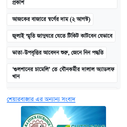
প্রকাশ
আজকের বাজারে স্বর্ণের দাম (২ আগস্ট)
জুলাই স্মৃতি জাদুঘরে যেতে টিকিট কাটবেন যেভাবে
ভাতা-উপবৃত্তির আবেদন শুরু, জেনে নিন পদ্ধতি
‘গুলশানের চামেলি’ তে যৌনকর্মীর দালাল অ্যাডলফ
খান
এক ক্লিকে জেনে নিন আইফোন ১৮ প্রো ম্যাক্সের
শেয়ারবাজার এর অন্যান্য সংবাদ
দাম ও ফিচার
কবে শুরু হচ্ছে ঢাবির ভর্তি আবেদন, জানাল কর্তৃপক্ষ