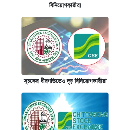
কেমব্রিজ বিশ্ববিদ্যালয়ের এমবিএ স্কলারশিপে
বিনিয়োগকারীরা
আবেদন শুরু
সূচকের ধীরগতিতেও দৃঢ় বিনিয়োগকারীরা