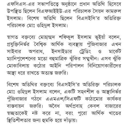
এফসিএস-এর সভাপতিত্বে অনুষ্ঠানে প্রধান অতিথি হিসেবে
উপস্থিত ছিলেন বিএফআইইউ-এর পরিচালক সৈয়দ কামরুল
ইসলাম। বিশেষ অতিথি ছিলেন বিএসইসি’র অতিরিক্ত
পরিচালক মোঃ ওহিদুল ইসলাম।
স্বাগত বক্তব্যে মোহাম্মদ শফিকুল ইসলাম ভূইয়াঁ বলেন,
প্রযুক্তিনির্ভর বৈশ্বিক আর্থিক ব্যবস্থায় পুঁজিবাজার এখন
সাইবার অপরাধ, ইনসাইডার ট্রেডিং ও মার্কেট
ম্যানিপুলেশনের মতো বহুমাত্রিক ঝুঁকির সম্মুখীন। এসব ঝুঁকি
মোকাবিলায় কঠোর আইনি পরিপালন বিনিয়োগকারীদের
আস্থা ধরে রাখতে অত্যন্ত জরুরি।
বিশেষ অতিথির বক্তব্যে বিএসইসি’র অতিরিক্ত পরিচালক
মোঃ ওহিদুল ইসলাম বলেন, একটি সহনশীল ও আস্থানির্ভর
পুঁজিবাজার গঠনে এএমএল/সিএফটি কাঠামোর কার্যকর
বাস্তবায়ন জরুরি। অবৈধ অর্থপ্রবাহ কেবল বাজারের
স্বচ্ছতাকেই নষ্ট করে না, বরং পুরো আর্থিক খাতের
স্থিতিশীলতার জন্য হুমকি হয়ে দাঁড়ায়।