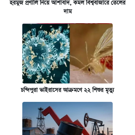
হরমুজ প্রণালি নিয়ে আশাবাদ, কমল বিশ্ববাজারে তেলের
দাম
চন্দিপুরা ভাইরাসের আক্রমণে ২২ শিশুর মৃত্যু