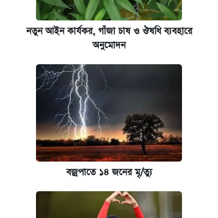
নতুন আইন কার্যকর, গাঁজা চাষ ও ঔষধি ব্যবহারে
অনুমোদন
বজ্রপাতে ১৪ জনের মৃ/ত্যু