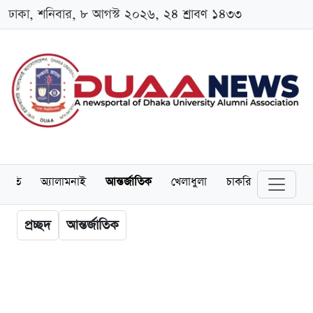
ঢাকা, শনিবার, ৮ আগস্ট ২০২৬, ২৪ শ্রাবণ ১৪৩৩
্থনীতি
অ্যালামনাই
আন্তর্জাতিক
খেলাধুলা
চাকরি
স্কলারশিপ
প্রচ্ছদ
আন্তর্জাতিক