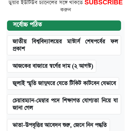
ডুয়ার ইউটিউব চ্যানেলের সঙ্গে থাকতে
SUBSCRIBE
করুন
সর্বোচ্চ পঠিত
জাতীয় বিশ্ববিদ্যালয়ের মাস্টার্স শেষপর্বের ফল
প্রকাশ
আজকের বাজারে স্বর্ণের দাম (২ আগস্ট)
জুলাই স্মৃতি জাদুঘরে যেতে টিকিট কাটবেন যেভাবে
চেয়ারম্যান-মেম্বার পদে শিক্ষাগত যোগ্যতা নিয়ে যা
জানা গেল
ভাতা-উপবৃত্তির আবেদন শুরু, জেনে নিন পদ্ধতি