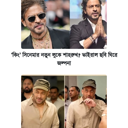
‘কিং’ সিনেমার নতুন লুকে শাহরুখ? ভাইরাল ছবি ঘিরে
জল্পনা