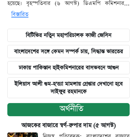
হয়েছে। বৃহস্পতিবার (৬ আগস্ট) ডিএমপি কমিশনার...
বিস্তারিত
বিটিভির নতিুন মহাপরিচালক কাজী জেসিন
বাংলাদেশের সঙ্গে কেমন সম্পর্ক চায়, সিদ্ধান্ত ভারতের
ঢাকায় পাকিস্তান হাইকমিশনারের বাসভবনে আগুন
ইলিয়াস আলী গুম-হ'ত্যা মামলায় গ্রেপ্তার দেখানো হবে
সাইফুর রহমানকে
অর্থনীতি
আজকের বাজারে স্বর্ণ-রুপার দাম (৫ আগস্ট)
নিজস্ব প্রতিবেদক: বাংলাদেশের বাজারে