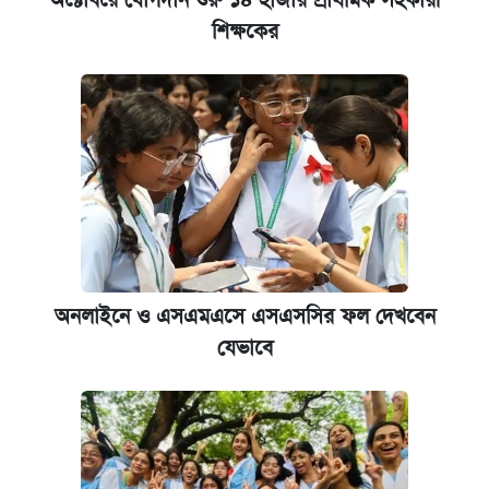
অক্টোবরে যোগদান শুরু ১৪ হাজার প্রাথমিক সহকারী
শিক্ষকের
অনলাইনে ও এসএমএসে এসএসসির ফল দেখবেন
যেভাবে