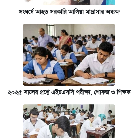
সংঘর্ষে আহত সরকারি আলিয়া মাদ্রাসার অধ্যক্ষ
ভাতা-উপবৃত্তির আবেদন শুরু, জেনে নিন পদ্ধতি
‘গুলশানের চামেলি’ তে যৌনকর্মীর দালাল অ্যাডলফ
খান
আজ শুক্রবার রাজধানীর যেসব মার্কেট-দোকানপাট
বন্ধ
কবে শুরু হচ্ছে ঢাবির ভর্তি আবেদন, জানাল কর্তৃপক্ষ
২০২৫ সালের প্রশ্নে এইচএসসি পরীক্ষা, শোকজ ৩ শিক্ষক
যুক্তরাষ্ট্র থেকে আরও ২৩ বাংলাদেশিকে দেশে
ফেরত পাঠানো হলো
ইপিএস প্রকাশ করেছে ঢাকা ব্যাংক