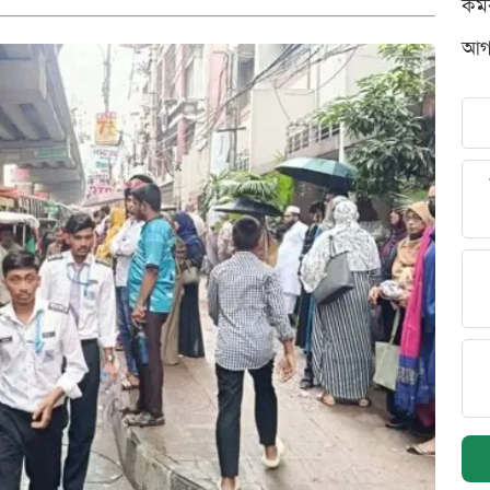
কর্
আগস