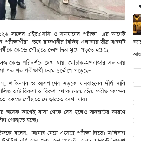
ে ২০২৬ সালের এইচএসসি ও সমমানের পরীক্ষা। এর আগেই
ছেন পরীক্ষার্থীরা। তবে রাজধানীর বিভিন্ন এলাকায় তীব্র যানজট
ক্য
ীকে কেন্দ্রে পৌঁছাতে ভোগান্তির মুখে পড়তে হয়েছে।
আজক
 কলেজ কেন্দ্র পরিদর্শনে দেখা যায়, মৌচাক-মগবাজার এলাকায়
আসা শত শত পরীক্ষার্থী চরম দুর্ভোগে পড়েছেন।
, শান্তিনগর ও আশপাশের সড়কে যানবাহনের দীর্ঘ সারি
ালিত অটোরিকশা ও রিকশা থেকে নেমে হেঁটে পরীক্ষাকেন্দ্রের
কেন্দ্রে পৌঁছাতে দৌড়াতেও দেখা যায়।
া শুরুর অনেক আগেই বাসা থেকে বের হলেও যানজটের কারণে
্ভোগ পোহাতে হচ্ছে।
িউজকে বলেন, ‘আমার মেয়ে এসেছে পরীক্ষা দিতে। মালিবাগ
, টিপটিপ বৃষ্টি আর গরম তো আছেই। অন্তত যানজট নিয়ন্ত্রণ