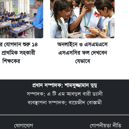
রে যোগদান শুরু ১৪
অনলাইনে ও এসএমএসে
 প্রাথমিক সহকারী
এসএসসির ফল দেখবেন
শিক্ষকের
যেভাবে
প্রধান সম্পাদক: শামসুজ্জামান দুদু
সম্পাদক: এ টি এম আবদুল বারী ড্যানী
ব্যবস্থাপনা সম্পাদক: বায়েজীদ বোস্তামী
যোগাযোগ
গোপনীয়তা নীতি