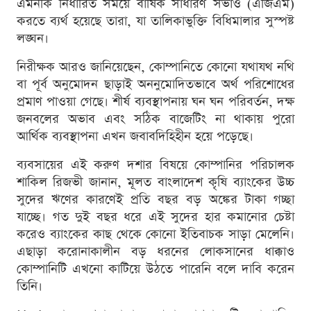
এমনকি নির্ধারিত সময়ে বার্ষিক সাধারণ সভাও (এজিএম)
করতে ব্যর্থ হয়েছে তারা, যা তালিকাভুক্তি বিধিমালার সুস্পষ্ট
লঙ্ঘন।
নিরীক্ষক আরও জানিয়েছেন, কোম্পানিতে কোনো যথাযথ নথি
বা পূর্ব অনুমোদন ছাড়াই অননুমোদিতভাবে অর্থ পরিশোধের
প্রমাণ পাওয়া গেছে। শীর্ষ ব্যবস্থাপনায় ঘন ঘন পরিবর্তন, দক্ষ
জনবলের অভাব এবং সঠিক বাজেটিং না থাকায় পুরো
আর্থিক ব্যবস্থাপনা এখন জবাবদিহিহীন হয়ে পড়েছে।
ব্যবসায়ের এই করুণ দশার বিষয়ে কোম্পানির পরিচালক
শাকিল রিজভী জানান, মূলত বাংলাদেশ কৃষি ব্যাংকের উচ্চ
সুদের ঋণের কারণেই প্রতি বছর বড় অঙ্কের টাকা গচ্ছা
যাচ্ছে। গত দুই বছর ধরে এই সুদের হার কমানোর চেষ্টা
করেও ব্যাংকের কাছ থেকে কোনো ইতিবাচক সাড়া মেলেনি।
এছাড়া করোনাকালীন বড় ধরনের লোকসানের ধাক্কাও
কোম্পানিটি এখনো কাটিয়ে উঠতে পারেনি বলে দাবি করেন
তিনি।