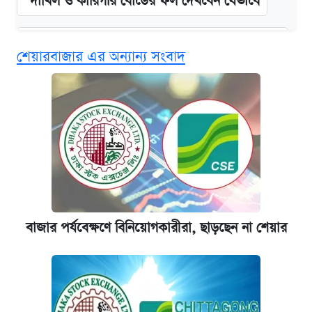
দাখিল ও কারিগরি বোর্ডের ফল দেখবেন যেভাবে
এসএসসির ফল পুনঃনিরীক্ষণে আবেদন করবেন
শেয়ারবাজার এর অন্যান্য সংবাদ
যেভাবে
আজকের বাজারে স্বর্ণের দাম (৯ আগস্ট)
এক ক্লিকে জেনে নিন আইফোন ১৮ প্রো ম্যাক্সের
দাম ও ফিচার
নবম জাতীয় পে-স্কেল নিয়ে সর্বশেষ যা জানা গেল
বাজার পর্যবেক্ষণে বিনিয়োগকারীরা, ছাড়ছেন না শেয়ার
পাঁচ দপ্তরে নতুন সচিব নিয়োগ দিল সরকার
আজকের বাজারে স্বর্ণ-রুপার দাম (৫ আগস্ট)