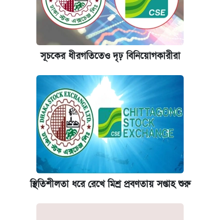
সূচকের ধীরগতিতেও দৃঢ় বিনিয়োগকারীরা
স্থিতিশীলতা ধরে রেখে মিশ্র প্রবণতায় সপ্তাহ শুরু