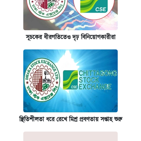
সূচকের ধীরগতিতেও দৃঢ় বিনিয়োগকারীরা
স্থিতিশীলতা ধরে রেখে মিশ্র প্রবণতায় সপ্তাহ শুরু