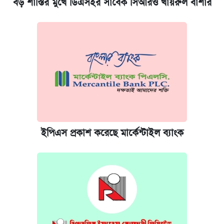
বড় শাস্তির মুখে ডিএসইর সাবেক সিআরও খায়রুল বাশার
ইপিএস প্রকাশ করেছে মার্কেন্টাইল ব্যাংক