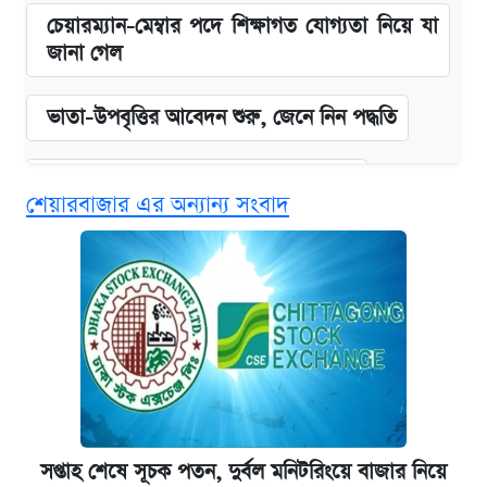
চেয়ারম্যান-মেম্বার পদে শিক্ষাগত যোগ্যতা নিয়ে যা
জানা গেল
ভাতা-উপবৃত্তির আবেদন শুরু, জেনে নিন পদ্ধতি
দেশের বাজারে ফের বেড়েছে সোনার দাম
শেয়ারবাজার এর অন্যান্য সংবাদ
‘গুলশানের চামেলি’ তে যৌনকর্মীর দালাল অ্যাডলফ
খান
আজ শুক্রবার রাজধানীর যেসব মার্কেট-দোকানপাট
বন্ধ
কবে শুরু হচ্ছে ঢাবির ভর্তি আবেদন, জানাল কর্তৃপক্ষ
সপ্তাহ শেষে সূচক পতন, দুর্বল মনিটরিংয়ে বাজার নিয়ে