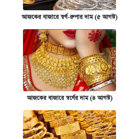
‘গুলশানের চামেলি’ তে যৌনকর্মীর দালাল অ্যাডলফ
খান
আজকের বাজারে স্বর্ণ-রুপার দাম (৫ আগস্ট)
আজ শুক্রবার রাজধানীর যেসব মার্কেট-দোকানপাট
বন্ধ
নবম পে স্কেল বাস্তবায়ন চূড়ান্ত পর্যায়ে, যা জানালেন
অর্থমন্ত্রী
জাপানে সম্পূর্ণ ফ্রি স্কলারশিপে মাস্টার্স ও পিএইচডি
করার সুযোগ
আজকের বাজারে স্বর্ণের দাম (৪ আগস্ট)
কবে শুরু হচ্ছে ঢাবির ভর্তি আবেদন, জানাল কর্তৃপক্ষ
ভাতা-উপবৃত্তির আবেদন শুরু, জেনে নিন পদ্ধতি