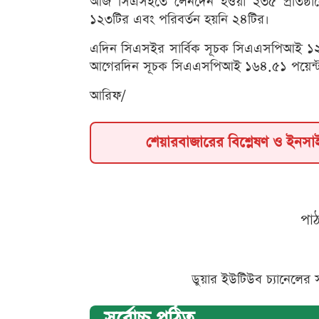
আজ সিএসইতে লেনদেন হওয়া ২৩৫ প্রতিষ্ঠা
১২৩টির এবং পরিবর্তন হয়নি ২৪টির।
এদিন সিএসইর সার্বিক সূচক সিএএসপিআই ১২৩
আগেরদিন সূচক সিএএসপিআই ১৬৪.৫১ পয়েন্ট
আরিফ/
শেয়ারবাজারের বিশ্লেষণ ও ইনস
পা
ডুয়ার ইউটিউব চ্যানেলের 
সর্বোচ্চ পঠিত