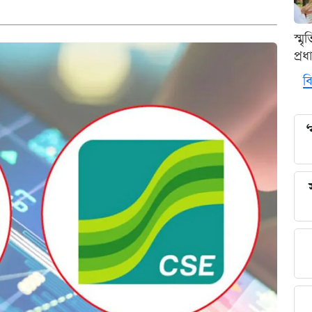
স্ম
প্র
বি
‘