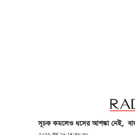
সূচক কমলেও ধসের আশঙ্কা নেই, বাজার
২০২৬ জুন ১৬ ১৪:৪৮:৩০