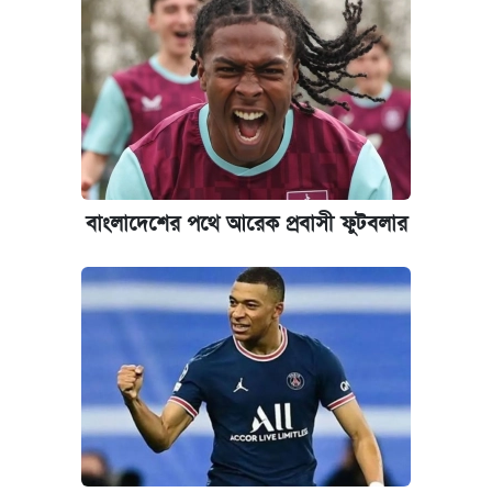
জুলাই স্মৃতি জাদুঘরে যেতে টিকিট কাটবেন যেভাবে
দেশের বাজারে ফের বেড়েছে সোনার দাম
ঢাবির সূর্যসেন হলে সমকামিতার অভিযোগে দুইজন
আটক
বাংলাদেশের পথে আরেক প্রবাসী ফুটবলার
ভাতা-উপবৃত্তির আবেদন শুরু, জেনে নিন পদ্ধতি
‘গুলশানের চামেলি’ তে যৌনকর্মীর দালাল অ্যাডলফ
খান
আজ শুক্রবার রাজধানীর যেসব মার্কেট-দোকানপাট
বন্ধ