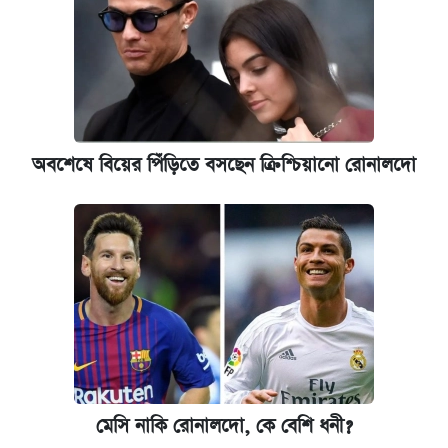
অবশেষে বিয়ের পিঁড়িতে বসছেন ক্রিশ্চিয়ানো রোনালদো
মেসি নাকি রোনালদো, কে বেশি ধনী?