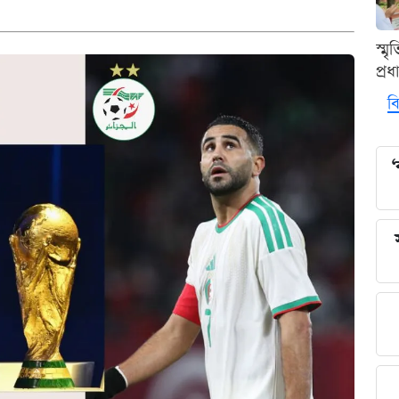
স্ম
প্র
বি
‘