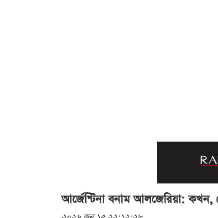
আর্জেন্টিনা বনাম আলজেরিয়া: কখন, ক
২০২৬ জুন ১৫ ২২:১২:২৮