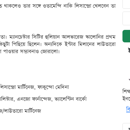
চিত থাকলেও তার সঙ্গে ওতামেন্দি নাকি লিসান্দ্রো খেলবেন তা
তা। ম্যানচেস্টার সিটির হুলিয়ান আলভারেজ স্কালোনির প্রথম
কিছুটা পিছিয়ে ছিলেন। অন্যদিকে ইন্টার মিলানের লাউতারো
োগ পাওয়ার সম্ভাবনাও জোরালো।
িসান্দ্রো মার্টিনেজ, ফাকুন্দো মেদিনা
শিক
ইনক
লিস্টার, এনজো ফার্নান্দেজ, ভ্যালেন্টিন বার্কো
বি
/লাউতারো মার্টিনেজ