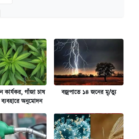
অ্যাডলফ খান
ানপাট বন্ধ
কর্তৃপক্ষ
 কার্যকর, গাঁজা চাষ
বজ্রপাতে ১৪ জনের মৃ/ত্যু
ব্যবহারে অনুমোদন
না গেল