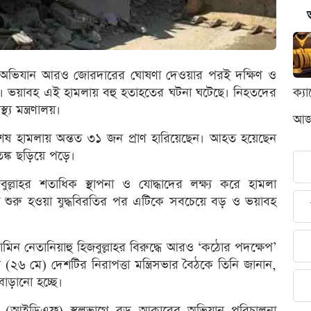
রিক অভিযান আরও জোরদারের ঘোষণা দেওয়ার পরই দক্ষিণ ও
েল। ভয়াবহ এই হামলায় বহু হতাহতের ঘটনা ঘটেছে। নিহতদের
ক্য
য মন্ত্রণালয়।
আজক
 সর্বশেষ হামলায় অন্তত ৩১ জন প্রাণ হারিয়েছেন। আহত হয়েছেন
ঙ্ক ছড়িয়ে পড়ে।
ল্লাহর শতাধিক স্থাপনা ও যোদ্ধাদের লক্ষ্য করে হামলা
মাঝি শুরু হওয়া যুদ্ধবিরতির পর এটিকে সবচেয়ে বড় ও ভয়াবহ
ামিন নেতানিয়াহু হিজবুল্লাহর বিরুদ্ধে আরও ‘কঠোর পদক্ষেপ’
২৬ মে) দেশটির নিরাপত্তা মন্ত্রিসভার বৈঠকে তিনি জানান,
ড়ানো হচ্ছে।
াহিনী (আইডিএফ) স্থলভাগে বড় আকারের অভিযান পরিচালনা