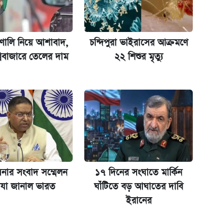
ল যা
রণালি নিয়ে আশাবাদ,
চন্দিপুরা ভাইরাসের আক্রমণে
ক্সের দাম ও ফিচার
্ববাজারে তেলের দাম
২২ শিশুর মৃত্যু
ট)
িনার সংবাদ সম্মেলন
১৭ দিনের সংঘাতে মার্কিন
 যা জানাল ভারত
ঘাঁটিতে বড় আঘাতের দাবি
ইরানের