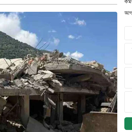
কর্
আগস