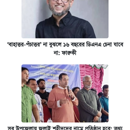
দেশের বাজারে ফের বেড়েছে সোনার দাম
‘গুলশানের চামেলি’ তে যৌনকর্মীর দালাল অ্যাডলফ
খান
‘বাহাত্তর-পঁচাত্তর’ না বুঝলে ১৬ বছরের ডিএনএ চেনা যাবে
না: ফারুকী
ভাতা-উপবৃত্তির আবেদন শুরু, জেনে নিন পদ্ধতি
আজ শুক্রবার রাজধানীর যেসব মার্কেট-দোকানপাট
বন্ধ
কবে শুরু হচ্ছে ঢাবির ভর্তি আবেদন, জানাল কর্তৃপক্ষ
নবম পে স্কেল বাস্তবায়ন চূড়ান্ত পর্যায়ে, যা জানালেন
অর্থমন্ত্রী
সব উপজেলায় জুলাই শহীদদের নামে প্রতিষ্ঠান হবে: তথ্য