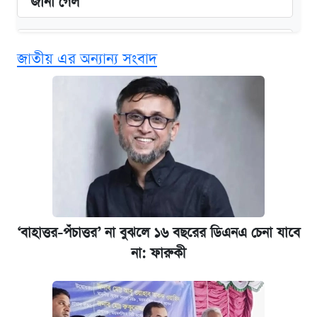
জানা গেল
বিনামূল্যে এআই প্রশিক্ষণ, মিলবে দৈনিক ২০০ টাকা
জাতীয় এর অন্যান্য সংবাদ
ভাতা
ঢাবির সূর্যসেন হলে সমকামিতার অভিযোগে দুইজন
আটক
দেশের বাজারে ফের বেড়েছে সোনার দাম
‘গুলশানের চামেলি’ তে যৌনকর্মীর দালাল অ্যাডলফ
খান
‘বাহাত্তর-পঁচাত্তর’ না বুঝলে ১৬ বছরের ডিএনএ চেনা যাবে
না: ফারুকী
ভাতা-উপবৃত্তির আবেদন শুরু, জেনে নিন পদ্ধতি
আজ শুক্রবার রাজধানীর যেসব মার্কেট-দোকানপাট