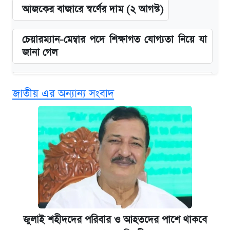
আজকের বাজারে স্বর্ণের দাম (২ আগস্ট)
চেয়ারম্যান-মেম্বার পদে শিক্ষাগত যোগ্যতা নিয়ে যা
জানা গেল
বিনামূল্যে এআই প্রশিক্ষণ, মিলবে দৈনিক ২০০ টাকা
জাতীয় এর অন্যান্য সংবাদ
ভাতা
ঢাবির সূর্যসেন হলে সমকামিতার অভিযোগে দুইজন
আটক
দেশের বাজারে ফের বেড়েছে সোনার দাম
‘গুলশানের চামেলি’ তে যৌনকর্মীর দালাল অ্যাডলফ
খান
জুলাই শহীদদের পরিবার ও আহতদের পাশে থাকবে