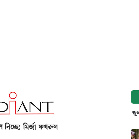
জুল
নিচ্ছে: মির্জা ফখরুল