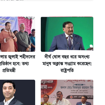
ন যেভাবে
গে দুইজন আটক
লায় জুলাই শহীদদের
দীর্ঘ ষোল বছর ধরে অসংখ্য
্ধতি
্রতিষ্ঠান হবে: তথ্য
মানুষ অক্লান্ত সংগ্রাম করেছেন:
প্রতিমন্ত্রী
রাষ্ট্রপতি
অ্যাডলফ খান
ানপাট বন্ধ
 দেশে ফেরত পাঠানো হলো