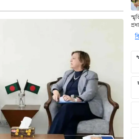
স্ম
প্র
বি
‘