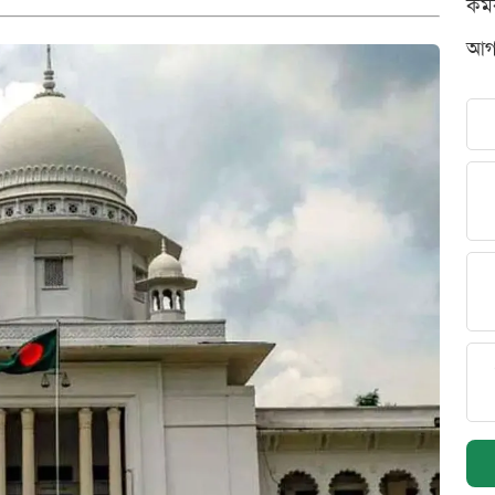
কর্
আগস