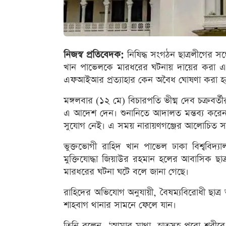
নিজস্ব প্রতিবেদক:
নিষিদ্ধ সংগঠন ছাত্রলীগের সঙ্গ
খান পাভেলকে মারধরের ঘটনায় দায়ের করা এফআই
এফআইআর প্রত্যাহার কেন অবৈধ ঘোষণা করা হব
মঙ্গলবার (১২ মে) বিচারপতি ভীষ্ম দেব চক্রবর্ত
এ আদেশ দেন। শুনানিতে আদালত মন্তব্য করে
সুযোগ নেই। এ সময় নারায়ণগঞ্জের আলোচিত সাত
ভুক্তভোগী রাহিদ খান পাভেল ঢাকা বিশ্ববিদ্যা
মুক্তিযোদ্ধা জিয়াউর রহমান হলের আবাসিক ছাত্র
মারধরের ঘটনা ঘটে বলে জানা গেছে।
রাহিদের অভিযোগ অনুযায়ী, বৈষম্যবিরোধী ছা
শাহবাগ থানার সামনে ফেলে যান।
তিনি বলেন, ‘আমার মাথা, হাতসহ পুরো শরীর