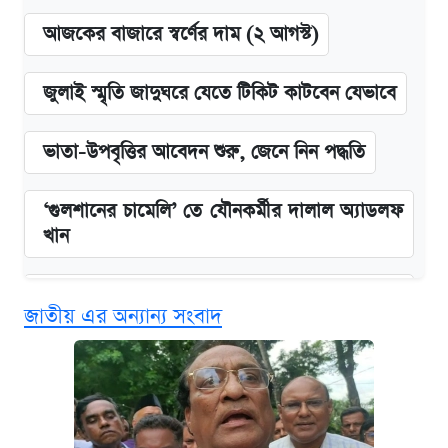
আজকের বাজারে স্বর্ণের দাম (২ আগস্ট)
জুলাই স্মৃতি জাদুঘরে যেতে টিকিট কাটবেন যেভাবে
ভাতা-উপবৃত্তির আবেদন শুরু, জেনে নিন পদ্ধতি
‘গুলশানের চামেলি’ তে যৌনকর্মীর দালাল অ্যাডলফ
খান
এক ক্লিকে জেনে নিন আইফোন ১৮ প্রো ম্যাক্সের
জাতীয় এর অন্যান্য সংবাদ
দাম ও ফিচার
কবে শুরু হচ্ছে ঢাবির ভর্তি আবেদন, জানাল কর্তৃপক্ষ
নবম জাতীয় পে-স্কেল নিয়ে সর্বশেষ যা জানা গেল