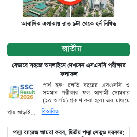
আবাসিক এলাকায় রাত ৯টা থেকে হর্ন নিষিদ্ধ
জাতীয়
যেভাবে সহজে অনলাইনে দেখবেন এসএসসি পরীক্ষার
ফলাফল
পার্থ হক: চলতি বছরের এসএসসি ও
সমমান পরীক্ষার ফল আগামী সোমবার
(১০ আগস্ট) প্রকাশ করা হবে। এর মাধ্যমে
বিস্তারিত
প্রায় আড়াই...
পদ্মা ব্যারেজ আমরা করব, দ্বিতীয় পদ্মা সেতুও দরকার: