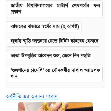
জাতীয় বিশ্ববিদ্যালয়ের মাস্টার্স শেষপর্বের ফল
প্রকাশ
আজকের বাজারে স্বর্ণের দাম (২ আগস্ট)
জুলাই স্মৃতি জাদুঘরে যেতে টিকিট কাটবেন যেভাবে
ভাতা-উপবৃত্তির আবেদন শুরু, জেনে নিন পদ্ধতি
‘গুলশানের চামেলি’ তে যৌনকর্মীর দালাল অ্যাডলফ
খান
এক ক্লিকে জেনে নিন আইফোন ১৮ প্রো ম্যাক্সের
অর্থনীতি এর অন্যান্য সংবাদ
দাম ও ফিচার