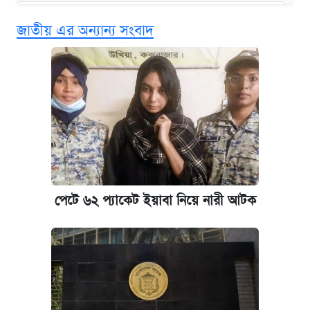
কবে শুরু হচ্ছে ঢাবির ভর্তি আবেদন, জানাল কর্তৃপক্ষ
জাতীয় এর অন্যান্য সংবাদ
এক ক্লিকে জেনে নিন আইফোন ১৮ প্রো ম্যাক্সের
দাম ও ফিচার
আজকের বাজারে স্বর্ণের দাম (৪ আগস্ট)
নবম জাতীয় পে-স্কেল নিয়ে সর্বশেষ যা জানা গেল
পাঁচ দপ্তরে নতুন সচিব নিয়োগ দিল সরকার
পেটে ৬২ প্যাকেট ইয়াবা নিয়ে নারী আটক
কবে হবে মেডিকেল ভর্তি পরীক্ষা, জানা গেল যা
আজকের বাজারে স্বর্ণ-রুপার দাম (৫ আগস্ট)