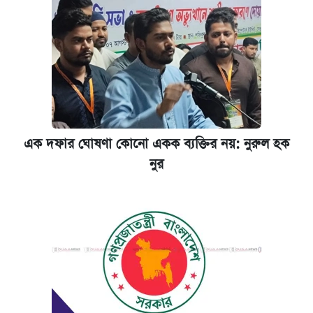
এক দফার ঘোষণা কোনো একক ব্যক্তির নয়: নুরুল হক
নুর