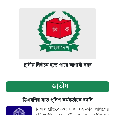
স্থানীয় নির্বাচন হতে পারে আগামী বছর
জাতীয়
ডিএমপির সাত পুলিশ কর্মকর্তাকে বদলি
নিজস্ব প্রতিবেদক: ঢাকা মহানগর পুলিশের