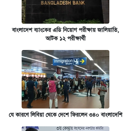
আজকের বাজারে স্বর্ণের দাম (৬ আগস্ট)
ঢাবি আইবিএর এক্সিকিউটিভ এমবিএতে ভর্তি শুরু,
আবেদন ১২ আগস্ট পর্যন্ত
বাংলাদেশ ব্যাংকের এডি নিয়োগ পরীক্ষায় জালিয়াতি,
আটক ১২ পরীক্ষার্থী
প্রতিষ্ঠান প্রধানদের ভাইভা শুরুর নির্দেশ শিক্ষামন্ত্রীর
যে কারণে লিবিয়া থেকে দেশে ফিরলেন ৩৪০ বাংলাদেশি