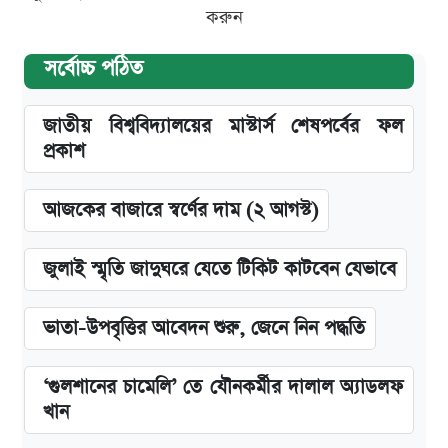
করুন
সর্বোচ্চ পঠিত
জাতীয় বিশ্ববিদ্যালয়ের মাস্টার্স শেষপর্বের ফল
প্রকাশ
আজকের বাজারে স্বর্ণের দাম (২ আগস্ট)
জুলাই স্মৃতি জাদুঘরে যেতে টিকিট কাটবেন যেভাবে
ভাতা-উপবৃত্তির আবেদন শুরু, জেনে নিন পদ্ধতি
‘গুলশানের চামেলি’ তে যৌনকর্মীর দালাল অ্যাডলফ
খান