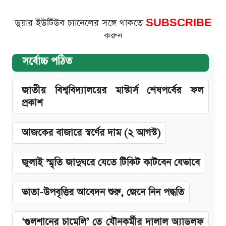
ডুয়ার ইউটিউব চ্যানেলের সঙ্গে থাকতে
SUBSCRIBE
করুন
সর্বোচ্চ পঠিত
জাতীয় বিশ্ববিদ্যালয়ের মাস্টার্স শেষপর্বের ফল
প্রকাশ
আজকের বাজারে স্বর্ণের দাম (২ আগস্ট)
জুলাই স্মৃতি জাদুঘরে যেতে টিকিট কাটবেন যেভাবে
ভাতা-উপবৃত্তির আবেদন শুরু, জেনে নিন পদ্ধতি
‘গুলশানের চামেলি’ তে যৌনকর্মীর দালাল অ্যাডলফ