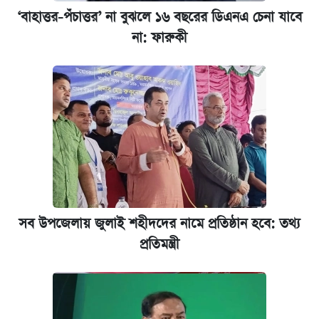
খান
‘বাহাত্তর-পঁচাত্তর’ না বুঝলে ১৬ বছরের ডিএনএ চেনা যাবে
না: ফারুকী
ভাতা-উপবৃত্তির আবেদন শুরু, জেনে নিন পদ্ধতি
আজ শুক্রবার রাজধানীর যেসব মার্কেট-দোকানপাট
বন্ধ
কবে শুরু হচ্ছে ঢাবির ভর্তি আবেদন, জানাল কর্তৃপক্ষ
নবম পে স্কেল বাস্তবায়ন চূড়ান্ত পর্যায়ে, যা জানালেন
অর্থমন্ত্রী
সব উপজেলায় জুলাই শহীদদের নামে প্রতিষ্ঠান হবে: তথ্য
প্রতিমন্ত্রী
জুলাই স্মৃতি জাদুঘরে যেতে টিকিট কাটবেন যেভাবে
যুক্তরাষ্ট্র থেকে আরও ২৩ বাংলাদেশিকে দেশে
ফেরত পাঠানো হলো