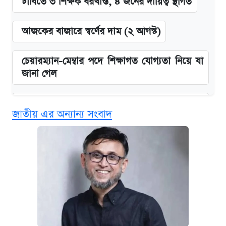
ঢাবিতে ৩ শিক্ষক বরখাস্ত, ৪ জনের দায়িত্ব স্থগিত
আজকের বাজারে স্বর্ণের দাম (২ আগস্ট)
চেয়ারম্যান-মেম্বার পদে শিক্ষাগত যোগ্যতা নিয়ে যা
জানা গেল
বিনামূল্যে এআই প্রশিক্ষণ, মিলবে দৈনিক ২০০ টাকা
জাতীয় এর অন্যান্য সংবাদ
ভাতা
ঢাবির সূর্যসেন হলে সমকামিতার অভিযোগে দুইজন
আটক
দেশের বাজারে ফের বেড়েছে সোনার দাম
‘গুলশানের চামেলি’ তে যৌনকর্মীর দালাল অ্যাডলফ