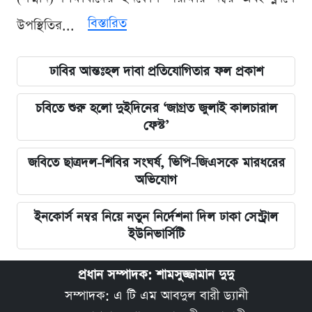
বিস্তারিত
উপস্থিতির...
ঢাবির আন্তঃহল দাবা প্রতিযোগিতার ফল প্রকাশ
চবিতে শুরু হলো দুইদিনের ‘জাগ্রত জুলাই কালচারাল
ফেস্ট’
জবিতে ছাত্রদল-শিবির সংঘর্ষ, ভিপি-জিএসকে মারধরের
অভিযোগ
ইনকোর্স নম্বর নিয়ে নতুন নির্দেশনা দিল ঢাকা সেন্ট্রাল
ইউনিভার্সিটি
প্রধান সম্পাদক: শামসুজ্জামান দুদু
সম্পাদক: এ টি এম আবদুল বারী ড্যানী