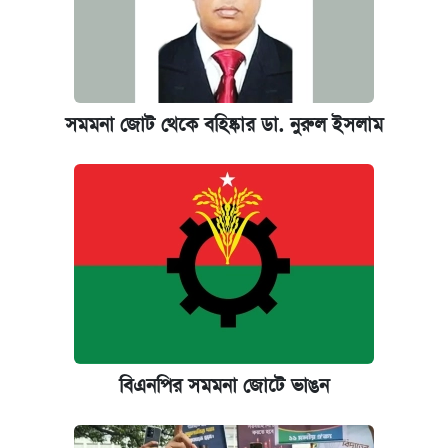
সমমনা জোট থেকে বহিষ্কার ডা. নুরুল ইসলাম
বিএনপির সমমনা জোটে ভাঙন